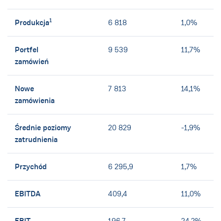
1
Produkcja
6 818
1,0%
Portfel
9 539
11,7%
zamówień
Nowe
7 813
14,1%
zamówienia
Średnie poziomy
20 829
-1,9%
zatrudnienia
Przychód
6 295,9
1,7%
EBITDA
409,4
11,0%
196,7
24,2%