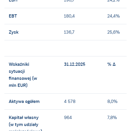
EBIT
EBT
180,4
24,4%
Zysk
136,7
25,6%
Wskaźniki
31.12.2025
% ∆
sytuacji
finansowej (w
mln EUR)
Aktywa ogółem
4 578
8,0%
Kapitał własny
964
7,8%
(w tym udziały