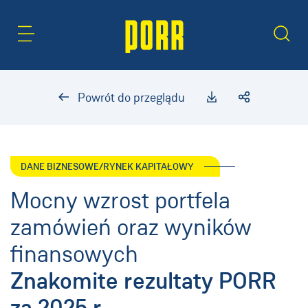
Obszar treści
Szukaj
Powrót do przeglądu
DANE BIZNESOWE/RYNEK KAPITAŁOWY
Mocny wzrost portfela
zamówień oraz wyników
finansowych
Znakomite rezultaty PORR
za 2025 r.