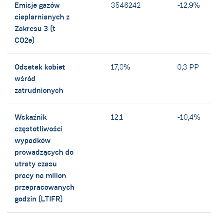
Emisje gazów
3546242
-12,9%
cieplarnianych z
Zakresu 3 (t
CO2e)
Odsetek kobiet
17,0%
0,3 PP
wśród
zatrudnionych
Wskaźnik
12,1
-10,4%
częstotliwości
wypadków
prowadzących do
utraty czasu
pracy na milion
przepracowanych
godzin (LTIFR)