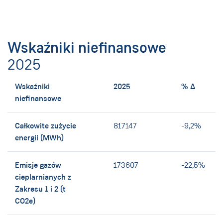
Wskaźniki niefinansowe
2025
Wskaźniki
2025
% ∆
niefinansowe
Całkowite zużycie
817147
-9,2%
energii (MWh)
Emisje gazów
173607
-22,5%
cieplarnianych z
Zakresu 1 i 2 (t
CO2e)