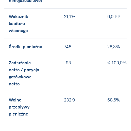
mniejszościowe)
Wskaźnik
21,1%
0,0 PP
kapitału
własnego
Środki pieniężne
748
28,3%
Zadłużenie
-93
<-100,0%
netto / pozycja
gotówkowa
netto
Wolne
232,9
68,6%
przepływy
pieniężne